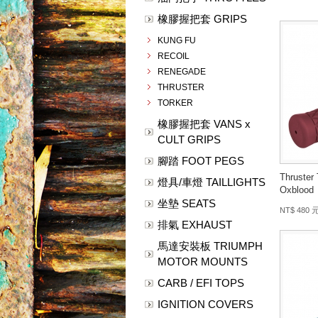
橡膠握把套 GRIPS
KUNG FU
RECOIL
RENEGADE
THRUSTER
TORKER
橡膠握把套 VANS x
CULT GRIPS
腳踏 FOOT PEGS
Thruster
燈具/車燈 TAILLIGHTS
Oxblood
坐墊 SEATS
NT$ 480 
排氣 EXHAUST
馬達安裝板 TRIUMPH
MOTOR MOUNTS
CARB / EFI TOPS
IGNITION COVERS