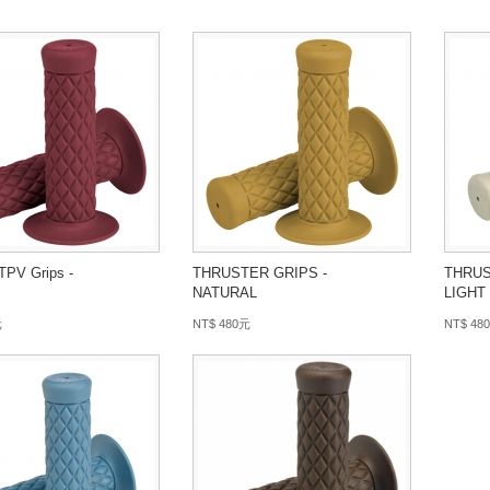
 TPV Grips -
THRUSTER GRIPS -
THRUS
NATURAL
LIGHT
元
NT$ 480元
NT$ 48