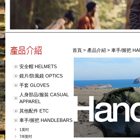
首頁
>
產品介紹
>
車手/握把 HA
安全帽 HELMETS
鏡片/防風鏡 OPTICS
手套 GLOVES
人身部品/服裝 CASUAL
APPAREL
其他配件 ETC
車手/握把 HANDLEBARS
1英吋
7/8英吋