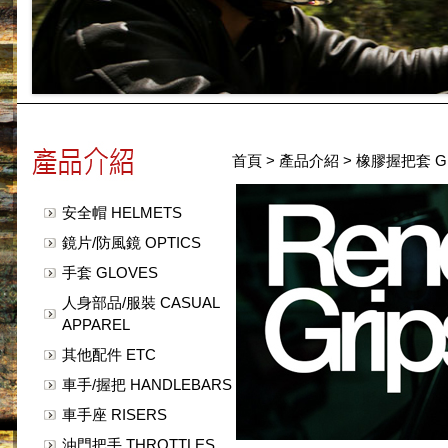
首頁
>
產品介紹
>
橡膠握把套 GR
安全帽 HELMETS
鏡片/防風鏡 OPTICS
手套 GLOVES
人身部品/服裝 CASUAL
APPAREL
其他配件 ETC
車手/握把 HANDLEBARS
車手座 RISERS
油門把手 THROTTLES