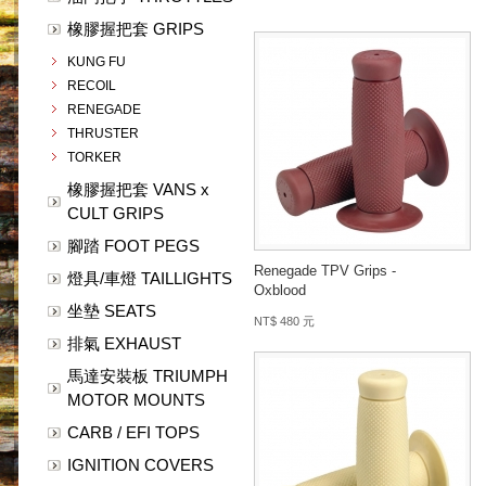
橡膠握把套 GRIPS
KUNG FU
RECOIL
RENEGADE
THRUSTER
TORKER
橡膠握把套 VANS x
CULT GRIPS
腳踏 FOOT PEGS
Renegade TPV Grips -
燈具/車燈 TAILLIGHTS
Oxblood
坐墊 SEATS
NT$ 480 元
排氣 EXHAUST
馬達安裝板 TRIUMPH
MOTOR MOUNTS
CARB / EFI TOPS
IGNITION COVERS