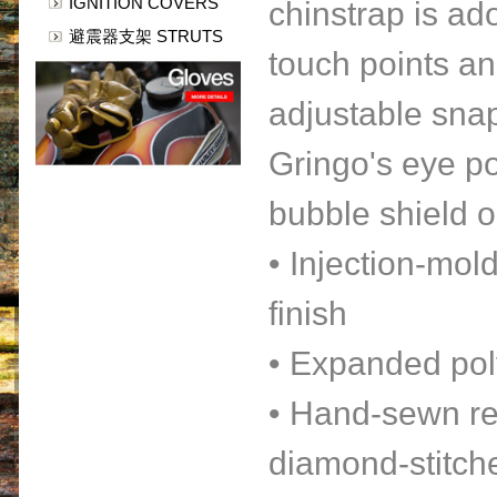
IGNITION COVERS
chinstrap is ad
避震器支架 STRUTS
touch points an
adjustable snap
Gringo's eye por
bubble shield o
• Injection-mol
finish
• Expanded poly
• Hand-sewn re
diamond-stitch